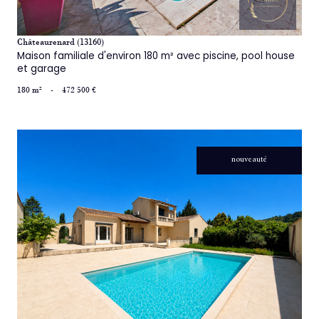
Ce site est protégé par reCAPTCHA, les
Politiques de Confidentialité
et es
Conditions d'utilisation
de Google s'appliquent.
Châteaurenard (13160)
Maison familiale d'environ 180 m² avec piscine, pool house
et garage
180 m²
-
472 500 €
nouveauté
voir le bien