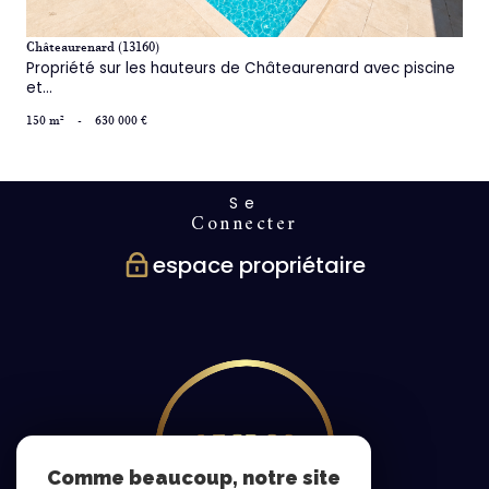
Châteaurenard (13160)
Propriété sur les hauteurs de Châteaurenard avec piscine
et...
150 m²
-
630 000 €
Se
connecter
espace propriétaire
Comme beaucoup, notre site