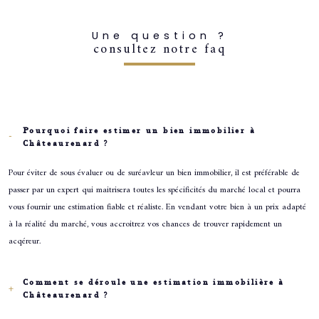
Fieldset
Une question ?
J'obtiens une estimation en 4
par
Je souhaite une estimation pour
consultez notre faq
défaut
étapes
vendre mon bien
louer mon bien
1
2
3
4
Fieldset
par
Je renseigne les informations de
Pourquoi faire estimer un bien immobilier à
défaut
Fieldset
Châteaurenard ?
mon bien
Je sélectionne le type de bien
par
défaut
Pour éviter de sous évaluer ou de suréavleur un bien immobilier, il est préférable de
Type de bien
passer par un expert qui maitrisera toutes les spécificités du marché local et pourra
Sélectionnez le type de bien
vous fournir une estimation fiable et réaliste. En vendant votre bien à un prix adapté
à la réalité du marché, vous accroitrez vos chances de trouver rapidement un
Adresse du bien *
appartement
maison
acqéreur.
Comment se déroule une estimation immobilière à
Date de disponibilité *
Châteaurenard ?
suivant