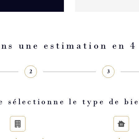
ens une estimation en 4
2
3
e sélectionne le type de bi