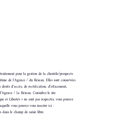
Code postal *
Année de cons
raitement pour la gestion de la clientèle/prospects
Etat du bien
gitime de l'Agence / du Réseau. Elles sont conservées
droits d’accès, de rectification, d’effacement,
Saisir
l’Agence / Le Réseau. Consultez le site
que et Libertés » ne sont pas respectés, vous pouvez
quelle vous pouvez vous inscrire ici :
Surface terrai
s dans le champ de saisie libre.