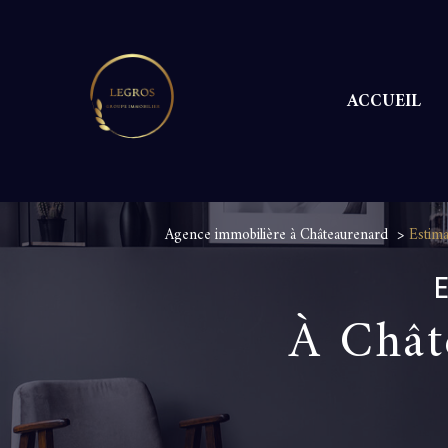
ACCUEIL
M
Agence immobilière à Châteaurenard
Estima
À Chât