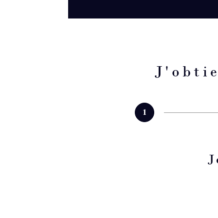
J'obti
1
Fieldset
J
par
défaut