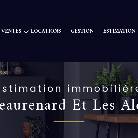
VENTES
LOCATIONS
GESTION
ESTIMATION
Maison
aison de village
Appartement
tion
Duplex
Estimation immobilièr
Immeuble
eaurenard Et Les Al
Terrains à bâtir