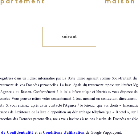
partement
maison
suivant
nregistrées dans un fichier informatisé par La Boite Immo agissant comme Sous-traitant du t
itement de vos Données personnelles. La base légale du traitement repose sur l'intérêt lé
'Agence / au Réseau. Conformément à la loi « informatique et libertés », vous disposez des 
 données. Vous pouvez retirer votre consentement à tout moment en contactant directement 
its. Si vous estimez, après avoir contacté l'Agence / le Réseau, que vos droits « Informati
ons de l’existence de la liste d'opposition au démarchage téléphonique « Bloctel », sur la
otection des Données personnelles, nous vous invitons à ne pas inscrire de Données sensible
 de Confidentialité
et es
Conditions d'utilisation
de Google s'appliquent.