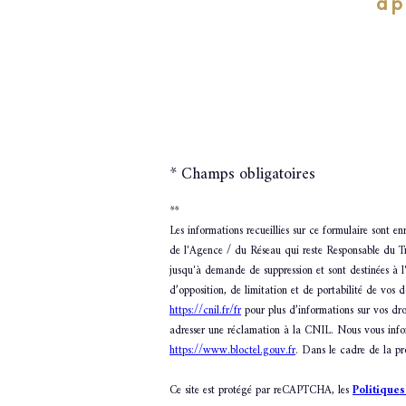
ap
* Champs obligatoires
**
Les informations recueillies sur ce formulaire sont e
de l'Agence / du Réseau qui reste Responsable du Tra
jusqu'à demande de suppression et sont destinées à l
d’opposition, de limitation et de portabilité de vos
https://cnil.fr/fr
pour plus d’informations sur vos dro
adresser une réclamation à la CNIL. Nous vous inform
https://www.bloctel.gouv.fr
. Dans le cadre de la pr
Ce site est protégé par reCAPTCHA, les
Politiques