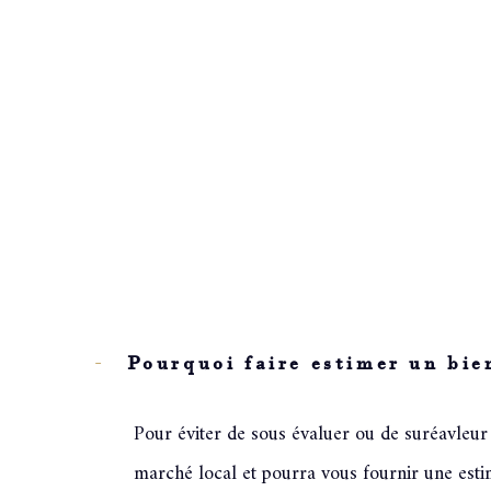
Fieldset
Je souhaite une estima
par
défaut
vendre mon bien
louer mon bien
Fieldset
Je renseigne les infor
par
défaut
Pourquoi faire estimer un bi
Type de bien
Pour éviter de sous évaluer ou de suréavleur u
Sélectionnez le type de bien
marché local et pourra vous fournir une estima