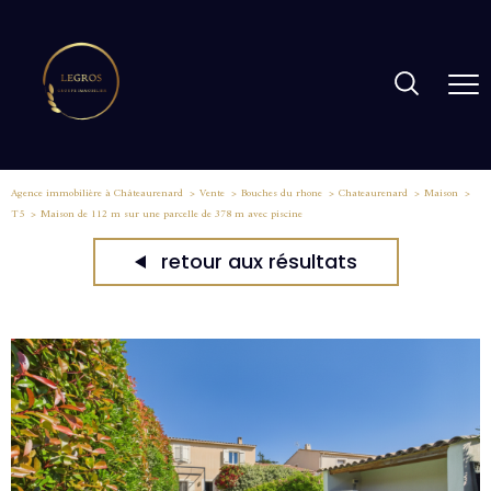
Agence immobilière à Châteaurenard
Vente
Bouches du rhone
Chateaurenard
Maison
T5
Maison de 112 m sur une parcelle de 378 m avec piscine
retour aux résultats