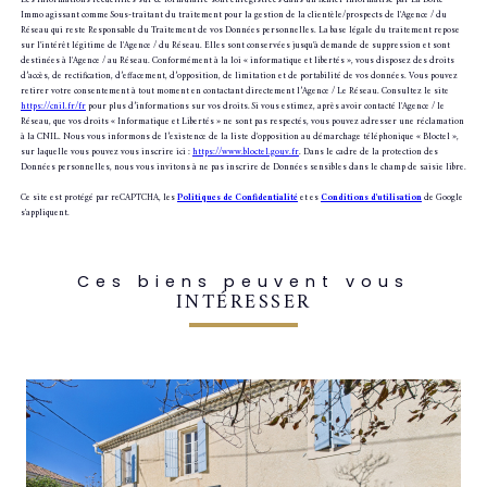
Les informations recueillies sur ce formulaire sont enregistrées dans un fichier informatisé par La Boite
Immo agissant comme Sous-traitant du traitement pour la gestion de la clientèle/prospects de l'Agence / du
Réseau qui reste Responsable du Traitement de vos Données personnelles. La base légale du traitement repose
sur l'intérêt légitime de l'Agence / du Réseau. Elles sont conservées jusqu'à demande de suppression et sont
destinées à l'Agence / au Réseau. Conformément à la loi « informatique et libertés », vous disposez des droits
d’accès, de rectification, d’effacement, d’opposition, de limitation et de portabilité de vos données. Vous pouvez
retirer votre consentement à tout moment en contactant directement l’Agence / Le Réseau. Consultez le site
https://cnil.fr/fr
pour plus d’informations sur vos droits. Si vous estimez, après avoir contacté l'Agence / le
Réseau, que vos droits « Informatique et Libertés » ne sont pas respectés, vous pouvez adresser une réclamation
à la CNIL. Nous vous informons de l’existence de la liste d'opposition au démarchage téléphonique « Bloctel »,
sur laquelle vous pouvez vous inscrire ici :
https://www.bloctel.gouv.fr
. Dans le cadre de la protection des
Données personnelles, nous vous invitons à ne pas inscrire de Données sensibles dans le champ de saisie libre.
Ce site est protégé par reCAPTCHA, les
Politiques de Confidentialité
et es
Conditions d'utilisation
de Google
s'appliquent.
Ces biens peuvent vous
INTÉRESSER