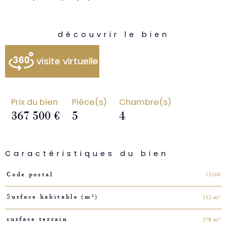
découvrir le bien
visite virtuelle
Prix du bien
Pièce(s)
Chambre(s)
367 500 €
5
4
Caractéristiques du bien
Caractéristiques
Valeurs
13160
Code postal
112 m²
Surface habitable (m²)
378 m²
surface terrain