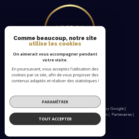
Comme beaucoup, notre site
utilise les cookies
On aimerait vous accompagner pendant
votre visite.
En poursuivant, vous acceptez l'utilisation des
cookies par ce site, afin de vous proposer des
Nous
contenus adaptés et réaliser des statistiques !
adhérons
PARAMÉTRER
© 2026 | Tous droits réservés | Traduction powered by Google |
Nos honoraires
Plan du site
Mentions légales
Admin
Partenaires
TOUT ACCEPTER
Politique RGPD
Cookies