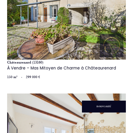
voir le bien
Châteaurenard (13160)
À Vendre – Mas Mitoyen de Charme à Châteaurenard
150 m²
-
299 000 €
nouveauté