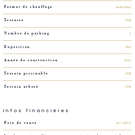
Individuel
Format de chauffage
OUI
Terrasse
2
Nombre de parking
Sud
Exposition
2013
Année de construction
OUI
Terrain piscinable
OUI
Terrain arboré
Infos financières
Caractéristiques
Valeurs
367 500 €
Prix de vente