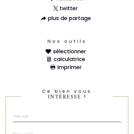
twitter
plus de partage
Nos outils
sélectionner
calculatrice
imprimer
Ce bien vous
INTÉRESSE ?
Nom
Fieldset
*
par
défaut
email