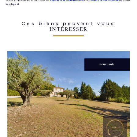
Ce site est protégé par reCAPTCHA, les
Politiques de Confidentialité
et es
Conditions d'utilisation
de Google
s'appliquent.
Ces biens peuvent vous
INTÉRESSER
nouveauté
voir le bien