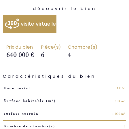
découvrir le bien
visite virtuelle
Prix du bien
Pièce(s)
Chambre(s)
640 000 €
6
4
Caractéristiques du bien
Caractéristiques
Valeurs
13160
Code postal
198 m²
Surface habitable (m²)
1 000 m²
surface terrain
4
Nombre de chambre(s)