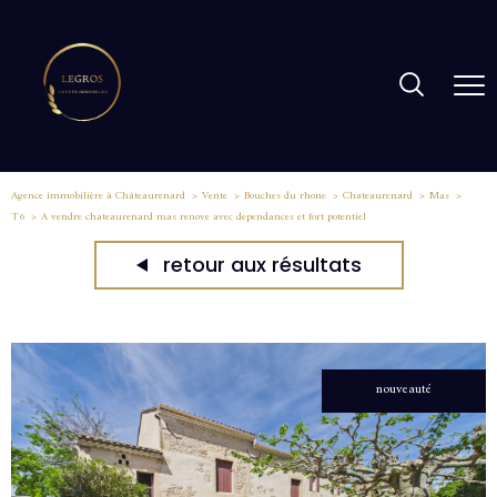
Agence immobilière à Châteaurenard
Vente
Bouches du rhone
Chateaurenard
Mas
T6
A vendre chateaurenard mas renove avec dependances et fort potentiel
retour aux résultats
nouveauté