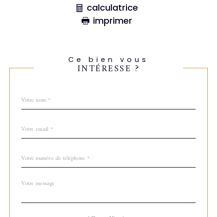
calculatrice
imprimer
Ce bien vous
INTÉRESSE ?
Nom
Fieldset
*
par
défaut
email
*
Téléphone
*
Message
Fieldset
*
par
défaut