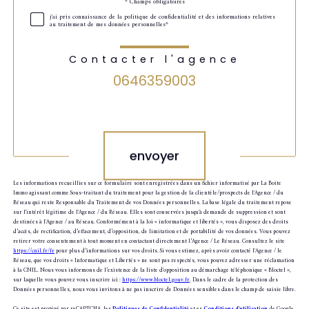
Validation
* Champs obligatoires
j'ai pris connaissance de la politique de confidentialité et des informations relatives
au traitement de mes données personnelles*
Contacter l'agence
0646359003
Validation
envoyer
Les informations recueillies sur ce formulaire sont enregistrées dans un fichier informatisé par La Boite
Immo agissant comme Sous-traitant du traitement pour la gestion de la clientèle/prospects de l'Agence / du
Réseau qui reste Responsable du Traitement de vos Données personnelles. La base légale du traitement repose
sur l'intérêt légitime de l'Agence / du Réseau. Elles sont conservées jusqu'à demande de suppression et sont
destinées à l'Agence / au Réseau. Conformément à la loi « informatique et libertés », vous disposez des droits
d’accès, de rectification, d’effacement, d’opposition, de limitation et de portabilité de vos données. Vous pouvez
retirer votre consentement à tout moment en contactant directement l’Agence / Le Réseau. Consultez le site
https://cnil.fr/fr
pour plus d’informations sur vos droits. Si vous estimez, après avoir contacté l'Agence / le
Réseau, que vos droits « Informatique et Libertés » ne sont pas respectés, vous pouvez adresser une réclamation
à la CNIL. Nous vous informons de l’existence de la liste d'opposition au démarchage téléphonique « Bloctel »,
sur laquelle vous pouvez vous inscrire ici :
https://www.bloctel.gouv.fr
. Dans le cadre de la protection des
Données personnelles, nous vous invitons à ne pas inscrire de Données sensibles dans le champ de saisie libre.