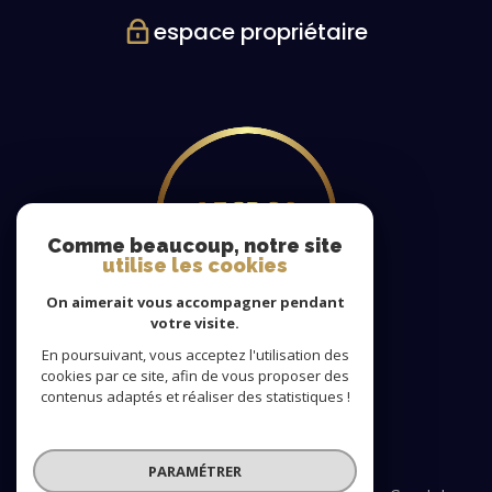
espace propriétaire
Comme beaucoup, notre site
utilise les cookies
On aimerait vous accompagner pendant
votre visite.
En poursuivant, vous acceptez l'utilisation des
cookies par ce site, afin de vous proposer des
Nous
contenus adaptés et réaliser des statistiques !
adhérons
PARAMÉTRER