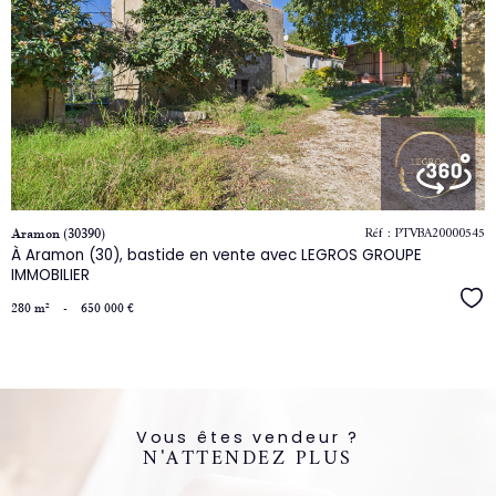
le
bien
Réf : PTVBA20000545
Aramon (30390)
À Aramon (30), bastide en vente avec LEGROS GROUPE
IMMOBILIER
Séle
280 m²
-
650 000 €
Vous êtes vendeur ?
N'ATTENDEZ PLUS