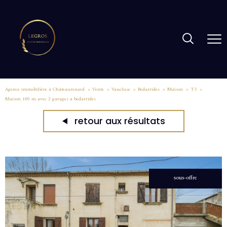
Agence immobilière à Châteaurenard
Vente
Vaucluse
Bedarrides
Maison
T5
Maison 100 m avec 2 garages a bedarrides
retour aux résultats
sous-offre