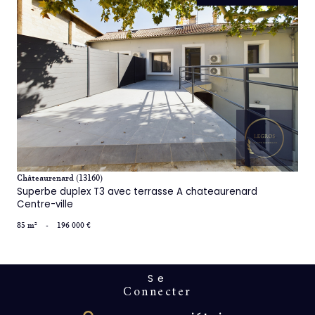
voir le bien
Châteaurenard (13160)
Superbe duplex T3 avec terrasse A chateaurenard
Centre-ville
85 m²
-
196 000 €
Se
connecter