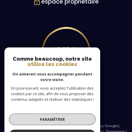
espace propriétaire
Comme beaucoup, notre site
utilise les cookies
On aimerait vous accompagner pendant
votre visite.
En poursuivant, vous acceptez l'utilisation des
cookies par ce site, afin de vous proposer des
Nous
contenus adaptés et réaliser des statistiques !
adhérons
PARAMÉTRER
© 2026 | Tous droits réservés | Traduction powered by Google |
Nos honoraires
Plan du site
Mentions légales
Admin
Partenaires