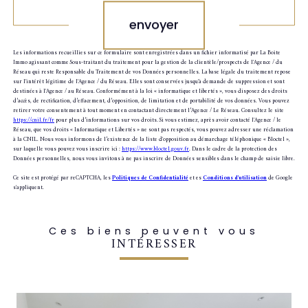
envoyer
Les informations recueillies sur ce formulaire sont enregistrées dans un fichier informatisé par La Boite
Immo agissant comme Sous-traitant du traitement pour la gestion de la clientèle/prospects de l'Agence / du
Réseau qui reste Responsable du Traitement de vos Données personnelles. La base légale du traitement repose
sur l'intérêt légitime de l'Agence / du Réseau. Elles sont conservées jusqu'à demande de suppression et sont
destinées à l'Agence / au Réseau. Conformément à la loi « informatique et libertés », vous disposez des droits
d’accès, de rectification, d’effacement, d’opposition, de limitation et de portabilité de vos données. Vous pouvez
retirer votre consentement à tout moment en contactant directement l’Agence / Le Réseau. Consultez le site
https://cnil.fr/fr
pour plus d’informations sur vos droits. Si vous estimez, après avoir contacté l'Agence / le
Réseau, que vos droits « Informatique et Libertés » ne sont pas respectés, vous pouvez adresser une réclamation
à la CNIL. Nous vous informons de l’existence de la liste d'opposition au démarchage téléphonique « Bloctel »,
sur laquelle vous pouvez vous inscrire ici :
https://www.bloctel.gouv.fr
. Dans le cadre de la protection des
Données personnelles, nous vous invitons à ne pas inscrire de Données sensibles dans le champ de saisie libre.
Ce site est protégé par reCAPTCHA, les
Politiques de Confidentialité
et es
Conditions d'utilisation
de Google
s'appliquent.
Ces biens peuvent vous
INTÉRESSER