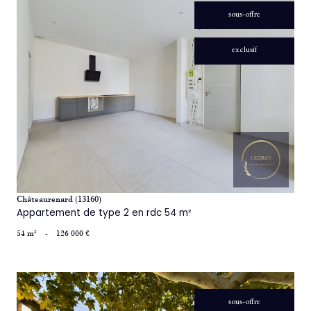
sous-offre
exclusif
voir le bien
Châteaurenard (13160)
Appartement de type 2 en rdc 54 m²
54 m²
-
126 000 €
sous-offre