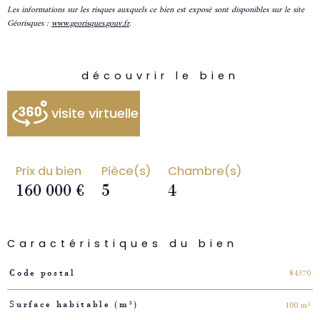
Les informations sur les risques auxquels ce bien est exposé sont disponibles sur le site
Géorisques :
www.georisques.gouv.fr
.
découvrir le bien
visite virtuelle
Prix du bien
Pièce(s)
Chambre(s)
160 000 €
5
4
Caractéristiques du bien
Caractéristiques
Valeurs
84370
Code postal
100 m²
Surface habitable (m²)