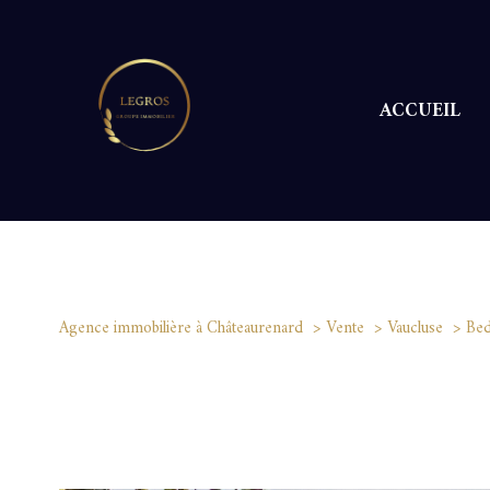
ACCUEIL
M
Agence immobilière à Châteaurenard
Vente
Vaucluse
Bed