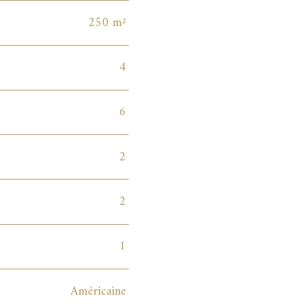
250 m²
4
6
2
2
1
Américaine