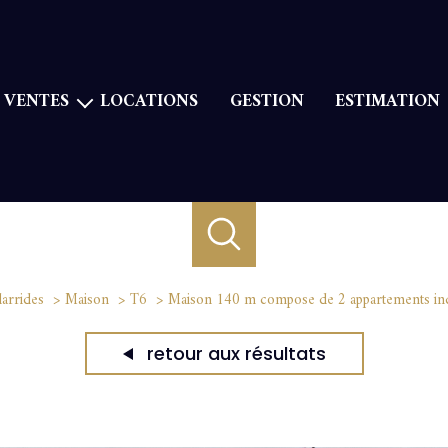
VENTES
LOCATIONS
GESTION
ESTIMATION
Maison
aison de village
Appartement
Duplex
Immeuble
arrides
Maison
T6
Maison 140 m compose de 2 appartements ind
Terrains à bâtir
retour aux résultats