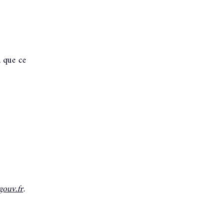
, que ce
gouv.fr
.