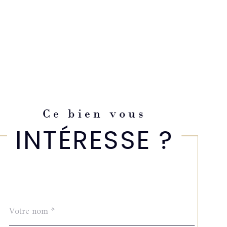
Ce bien vous
INTÉRESSE ?
Nom
Fieldset
*
par