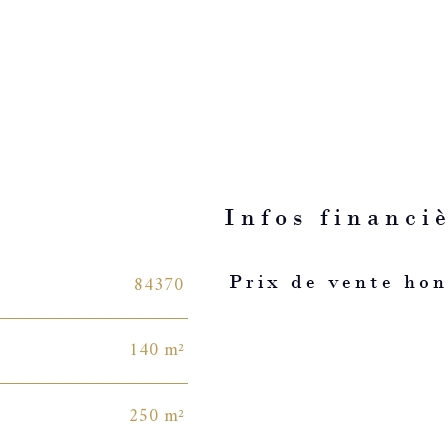
n
Infos financi
Caractéristiques
Valeurs
84370
Prix de vente hon
140 m²
250 m²