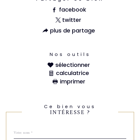
facebook
twitter
plus de partage
Nos outils
sélectionner
calculatrice
imprimer
Ce bien vous
INTÉRESSE ?
Nom
Fieldset
*
par