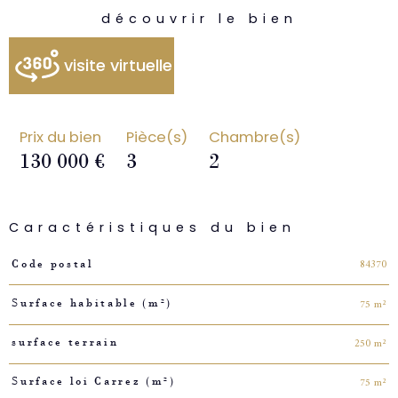
découvrir le bien
visite virtuelle
Prix du bien
Pièce(s)
Chambre(s)
130 000 €
3
2
Caractéristiques du bien
Caractéristiques
Valeurs
84370
Code postal
75 m²
Surface habitable (m²)
250 m²
surface terrain
75 m²
Surface loi Carrez (m²)