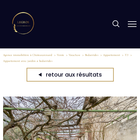
Agence immobilière à Châteaurenard
Vente
Vaucluse
Bedarrides
Appartement
T3
Appartement avec jardin a bedarrides
retour aux résultats