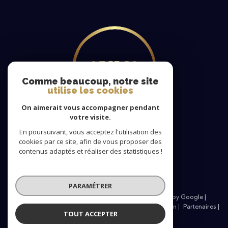
Comme beaucoup, notre site
utilise les cookies
On aimerait vous accompagner pendant
votre visite.
En poursuivant, vous acceptez l'utilisation des
cookies par ce site, afin de vous proposer des
Nous
contenus adaptés et réaliser des statistiques !
adhérons
PARAMÉTRER
© 2026 | Tous droits réservés | Traduction powered by Google |
Nos honoraires
Plan du site
Mentions légales
Admin
Partenaires
TOUT ACCEPTER
Politique RGPD
Cookies