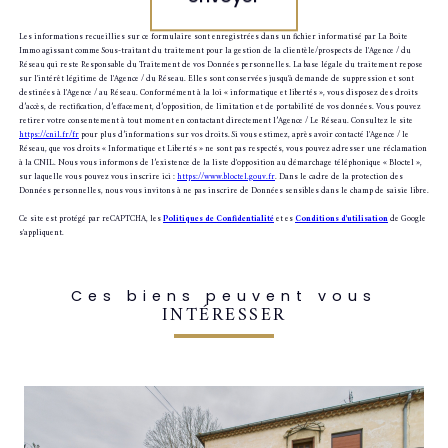
Les informations recueillies sur ce formulaire sont enregistrées dans un fichier informatisé par La Boite
Immo agissant comme Sous-traitant du traitement pour la gestion de la clientèle/prospects de l'Agence / du
Réseau qui reste Responsable du Traitement de vos Données personnelles. La base légale du traitement repose
sur l'intérêt légitime de l'Agence / du Réseau. Elles sont conservées jusqu'à demande de suppression et sont
destinées à l'Agence / au Réseau. Conformément à la loi « informatique et libertés », vous disposez des droits
d’accès, de rectification, d’effacement, d’opposition, de limitation et de portabilité de vos données. Vous pouvez
retirer votre consentement à tout moment en contactant directement l’Agence / Le Réseau. Consultez le site
https://cnil.fr/fr
pour plus d’informations sur vos droits. Si vous estimez, après avoir contacté l'Agence / le
Réseau, que vos droits « Informatique et Libertés » ne sont pas respectés, vous pouvez adresser une réclamation
à la CNIL. Nous vous informons de l’existence de la liste d'opposition au démarchage téléphonique « Bloctel »,
sur laquelle vous pouvez vous inscrire ici :
https://www.bloctel.gouv.fr
. Dans le cadre de la protection des
Données personnelles, nous vous invitons à ne pas inscrire de Données sensibles dans le champ de saisie libre.
Ce site est protégé par reCAPTCHA, les
Politiques de Confidentialité
et es
Conditions d'utilisation
de Google
s'appliquent.
Ces biens peuvent vous
INTÉRESSER