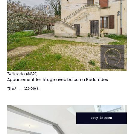
voir le bien
Bédarrides (84370)
Appartement 1er étage avec balcon a Bedarrides
75 m²
-
110 000 €
coup de coeur