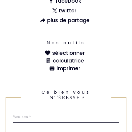
facebook
twitter
plus de partage
Nos outils
sélectionner
calculatrice
imprimer
Ce bien vous
INTÉRESSE ?
Nom
Fieldset
*
par
défaut
email