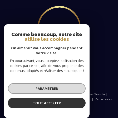
Comme beaucoup, notre site
utilise les cookies
On aimerait vous accompagner pendant
votre visite.
En poursuivant, vous acceptez l'utilisation des
cookies par ce site, afin de vous proposer des
Nous
contenus adaptés et réaliser des statistiques !
adhérons
PARAMÉTRER
© 2026 | Tous droits réservés | Traduction powered by Google |
Nos honoraires
Plan du site
Mentions légales
Admin
Partenaires
TOUT ACCEPTER
Politique RGPD
Cookies