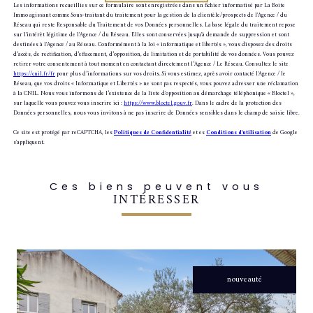
Les informations recueillies sur ce formulaire sont enregistrées dans un fichier informatisé par La Boite
Immo agissant comme Sous-traitant du traitement pour la gestion de la clientèle/prospects de l'Agence / du
Réseau qui reste Responsable du Traitement de vos Données personnelles. La base légale du traitement repose
sur l'intérêt légitime de l'Agence / du Réseau. Elles sont conservées jusqu'à demande de suppression et sont
destinées à l'Agence / au Réseau. Conformément à la loi « informatique et libertés », vous disposez des droits
d’accès, de rectification, d’effacement, d’opposition, de limitation et de portabilité de vos données. Vous pouvez
retirer votre consentement à tout moment en contactant directement l’Agence / Le Réseau. Consultez le site
https://cnil.fr/fr
pour plus d’informations sur vos droits. Si vous estimez, après avoir contacté l'Agence / le
Réseau, que vos droits « Informatique et Libertés » ne sont pas respectés, vous pouvez adresser une réclamation
à la CNIL. Nous vous informons de l’existence de la liste d'opposition au démarchage téléphonique « Bloctel »,
sur laquelle vous pouvez vous inscrire ici :
https://www.bloctel.gouv.fr
. Dans le cadre de la protection des
Données personnelles, nous vous invitons à ne pas inscrire de Données sensibles dans le champ de saisie libre.
Ce site est protégé par reCAPTCHA, les
Politiques de Confidentialité
et es
Conditions d'utilisation
de Google
s'appliquent.
Ces biens peuvent vous
INTÉRESSER
nouveauté