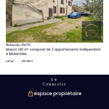
voir le bien
Bédarrides (84370)
Maison 140 m² composé de 2 appartements indépendant
à Bédarrides.
140 m²
-
199 000 €
Se
connecter
espace propriétaire