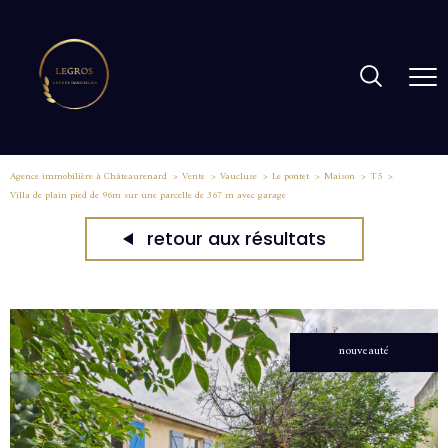
Agence immobilière à Châteaurenard
Vente
Vaucluse
Le pontet
Maison
T5
Villa de plain pied de 96m sur une parcelle de 367 m avec garage
retour aux résultats
nouveauté