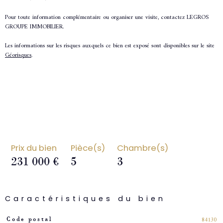
Pour toute information complémentaire ou organiser une visite, contactez
LEGROS
GROUPE IMMOBILIER
.
Les informations sur les risques auxquels ce bien est exposé sont disponibles sur le site
Géorisques
.
Prix du bien
Pièce(s)
Chambre(s)
231 000 €
5
3
Caractéristiques du bien
Caractéristiques
Valeurs
84130
Code postal