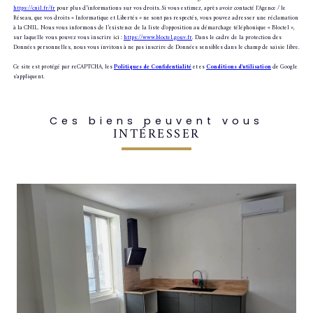
https://cnil.fr/fr
pour plus d’informations sur vos droits. Si vous estimez, après avoir contacté l'Agence / le
Réseau, que vos droits « Informatique et Libertés » ne sont pas respectés, vous pouvez adresser une réclamation
à la CNIL. Nous vous informons de l’existence de la liste d'opposition au démarchage téléphonique « Bloctel »,
sur laquelle vous pouvez vous inscrire ici :
https://www.bloctel.gouv.fr
. Dans le cadre de la protection des
Données personnelles, nous vous invitons à ne pas inscrire de Données sensibles dans le champ de saisie libre.
Ce site est protégé par reCAPTCHA, les
Politiques de Confidentialité
et es
Conditions d'utilisation
de Google
s'appliquent.
Ces biens peuvent vous
INTÉRESSER
voir le bien