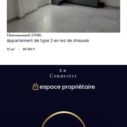
Châteaurenard (13160)
Appartement de type 2 en rez de chaussé
32 m²
-
86 000 €
Se
connecter
espace propriétaire