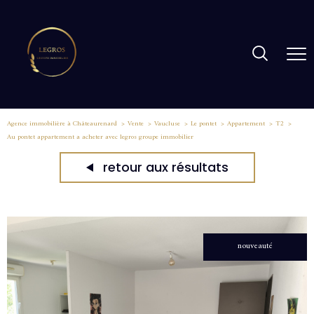
Agence immobilière à Châteaurenard
Vente
Vaucluse
Le pontet
Appartement
T2
Au pontet appartement a acheter avec legros groupe immobilier
retour aux résultats
nouveauté