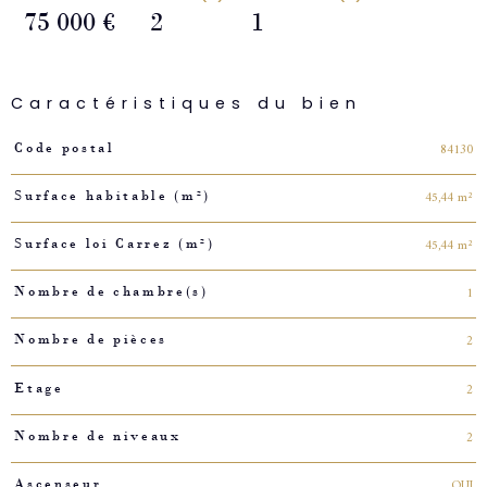
75 000 €
2
1
Caractéristiques du bien
Caractéristiques
Valeurs
84130
Code postal
45,44 m²
Surface habitable (m²)
45,44 m²
Surface loi Carrez (m²)
1
Nombre de chambre(s)
2
Nombre de pièces
2
Etage
2
Nombre de niveaux
OUI
Ascenseur