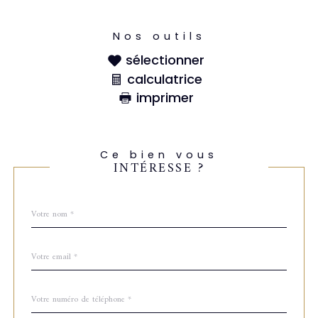
Nos outils
sélectionner
calculatrice
imprimer
Ce bien vous
INTÉRESSE ?
Nom
Fieldset
*
par
défaut
email
*
Téléphone
*