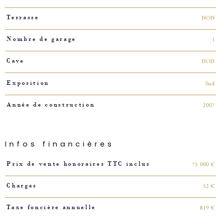
NON
Terrasse
1
Nombre de garage
NON
Cave
Sud
Exposition
2007
Année de construction
Infos financières
Caractéristiques
Valeurs
75 000 €
Prix de vente honoraires TTC inclus
52 €
Charges
819 €
Taxe foncière annuelle