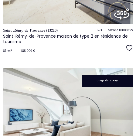
bien
Réf : LMVMA10000599
Saint-Rémy-de-Provence (13210)
Saint-Rémy-de-Provence maison de type 2 en résidence de
tourisme
Séle
31 m²
-
185 000 €
coup de coeur
voir
le