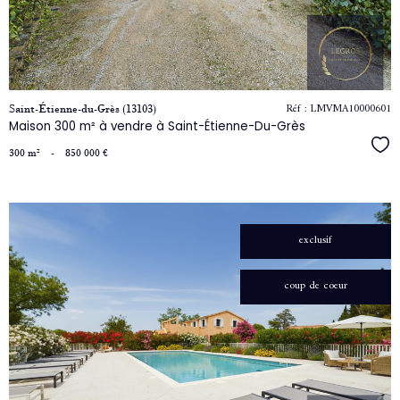
bien
Réf : LMVMA10000601
Saint-Étienne-du-Grès (13103)
Maison 300 m² à vendre à Saint-Étienne-Du-Grès
Séle
300 m²
-
850 000 €
exclusif
voir
coup de coeur
le