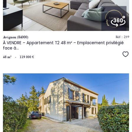
bien
Réf : 259
Avignon (84000)
À VENDRE – Appartement T2 48 m² – Emplacement privilégié
face à...
Séle
48 m²
-
119 000 €
voir
le