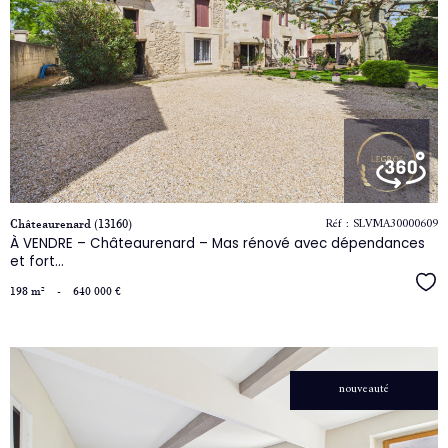
le
bien
Réf : SLVMA30000609
Châteaurenard (13160)
À VENDRE – Châteaurenard – Mas rénové avec dépendances
et fort...
Séle
198 m²
-
640 000 €
nouveauté
voir