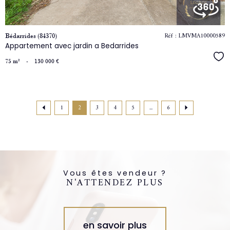
Réf : LMVMA10000589
Bédarrides (84370)
Appartement avec jardin a Bedarrides
Séle
75 m²
-
130 000 €
1
2
3
4
5
...
6
Vous êtes vendeur ?
N'ATTENDEZ PLUS
en savoir plus