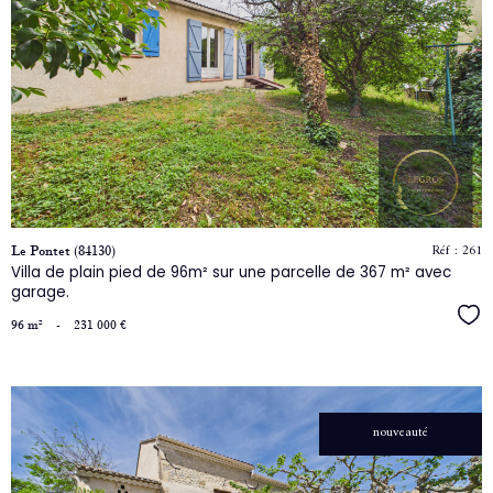
le
bien
Réf : 261
Le Pontet (84130)
Villa de plain pied de 96m² sur une parcelle de 367 m² avec
garage.
Séle
96 m²
-
231 000 €
nouveauté
voir