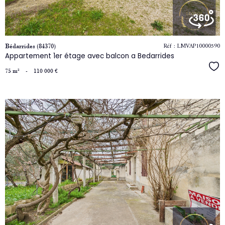
bien
Réf : LMVAP10000590
Bédarrides (84370)
Appartement 1er étage avec balcon a Bedarrides
Séle
75 m²
-
110 000 €
voir
le
bien