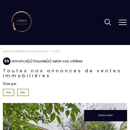
Agence immobilière à Châteaurenard
Vente
59
annonce(s) trouvée(s) selon vos critères
Toutes nos annonces de ventes
immobilières
Trier par
Prix
Date
nouveauté
voir