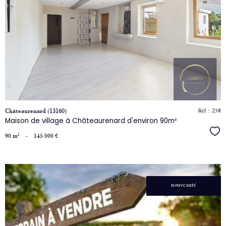
le
bien
Réf : 258
Châteaurenard (13160)
Maison de village à Châteaurenard d'environ 90m²
Séle
90 m²
-
145 000 €
voir
nouveauté