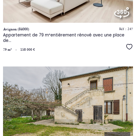
bien
Réf : 247
Avignon (84000)
Appartement de 79 m²entièrement rénové avec une place
de...
Séle
79 m²
-
158 000 €
voir
le