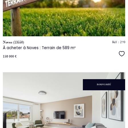
le
bien
Réf : 270
Noves (13550)
À acheter à Noves : Terrain de 589 m²
Séle
158 000 €
nouveauté
voir
le