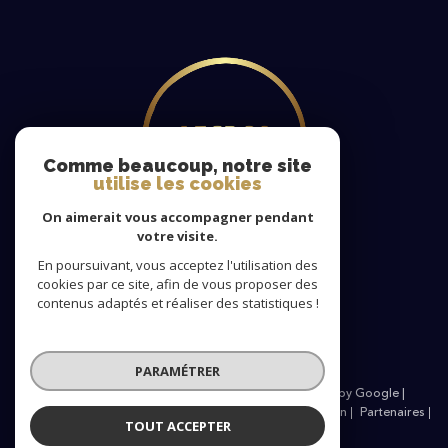
Comme beaucoup, notre site
utilise les cookies
On aimerait vous accompagner pendant
votre visite.
En poursuivant, vous acceptez l'utilisation des
cookies par ce site, afin de vous proposer des
Nous
contenus adaptés et réaliser des statistiques !
adhérons
PARAMÉTRER
© 2026 | Tous droits réservés | Traduction powered by Google |
Nos honoraires
Plan du site
Mentions légales
Admin
Partenaires
TOUT ACCEPTER
Politique RGPD
Cookies